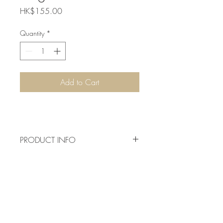
Price
HK$155.00
Quantity
*
Add to Cart
PRODUCT INFO
《茶烟外· 壺趣》由文人空間團隊傾情
RETURN & REFUND POLICY
奉上，從文化和藝術的視覺帶你領略最
風雅的東方壺通鑒。翻開紫砂壺的歷
史，從明末一直到民國型成了幾座巍峨
SHIPPING INFO
的藝術高峰。
* 雜誌《茶烟外· 壺趣》港澳獨家發