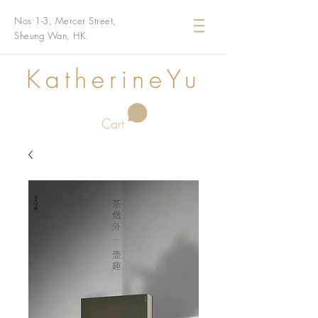
Nos 1-3, Mercer Street,
Sheung Wan, HK.
KatherineYu
Cart