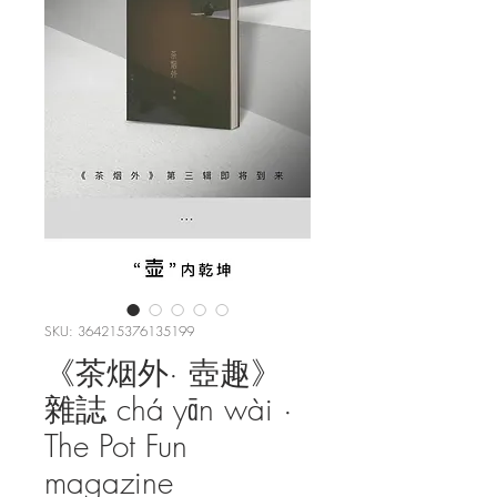
SKU: 364215376135199
《茶烟外· 壺趣》
雜誌 chá yān wài ·
The Pot Fun
magazine