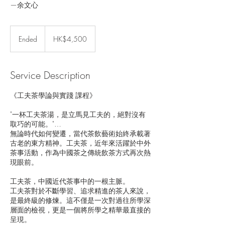
—余文心
4,500
Hong
Ended
E
HK$4,500
Kong
dollars
n
d
e
Service Description
d
《工夫茶學論與實踐 課程》
"一杯工夫茶湯，是立馬見工夫的，絕對沒有
取巧的可能。"…
無論時代如何變遷，當代茶飲藝術始終承載著
古老的東方精神。工夫茶，近年來活躍於中外
茶事活動，作為中國茶之傳統飲茶方式再次熱
現眼前。
工夫茶，中國近代茶事中的一根主脈。
工夫茶對於不斷學習、追求精進的茶人來說，
是最終級的修煉。這不僅是一次對過往所學深
層面的檢視，更是一個將所學之精華最直接的
呈現。