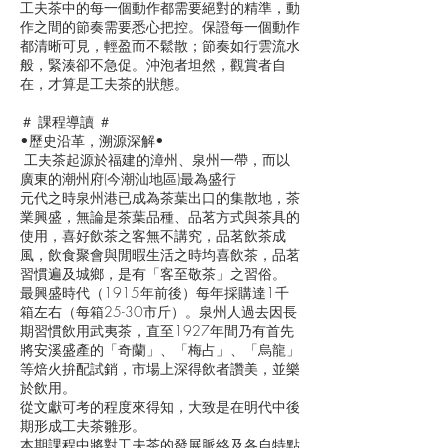
工夫茶中的每一個動作都需要絕對的精準，動
作之間的節奏需要悉心把控。保證每一個動作
都清晰可見，輕盈而不鬆散；節奏如行雲流水
般，緊湊卻不急促。沖泡者坦然，觀賞者自
在，才算是工夫茶的狀態。
＃ 課程導讀 ＃
•歷史沿革，溯源深解•
工夫茶起源於福建的漳州、泉州一帶，而以
廣東的潮州府(今潮汕地區)最為盛行
元代之時泉州港已成為茶葉出口的集散地，茶
業興盛，無論是茶葉品種、品茗方式與茶具的
使用，喜好飲茶之客無不講究，品茗飲茶成
風，飲食聚會與閒暇生活之時均喜飲茶，品茗
習慣遍及城鄉，是有「客至敬茶」之習俗。
最興盛時代（1915年前後）每年採購達1千
箱左右（每箱25-30市斤）。泉州人過去因長
期習慣飲用武夷茶，直至1927年間乃有首先
將安溪盛產的「奇蘭」、「梅占」、「烏龍」
等焙火拚配試銷，市場上深得飲者讚美，並樂
於飲用。
從文獻可考的程度來得知，大致是在明代中後
期形成工夫茶雛形。
本期課程中將對工夫茶的發展脈絡及各自特點