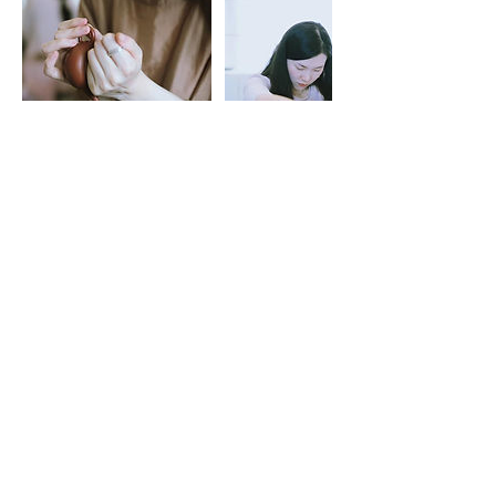
Contact Details
teaismthe@gmail.com